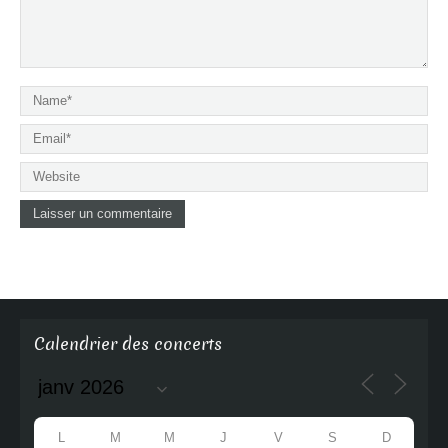
Calendrier des concerts
L
M
M
J
V
S
D