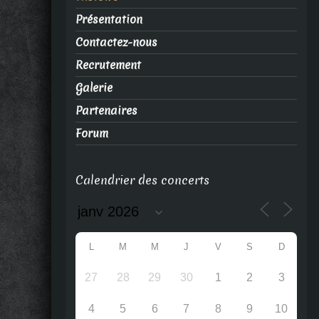
Présentation
Contactez-nous
Recrutement
Galerie
Partenaires
Forum
Calendrier des concerts
L
M
M
J
V
S
D
27
28
29
30
1
2
3
4
5
6
7
8
9
10