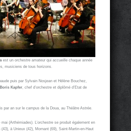
a
est un orchestre amateur qui accueille chaque année
s, musiciens de tous horizons.
Gabaude puis par Sylvain Nosjean et Hélène Bouchez,
Boris Kapfer
, chef d’orchestre et diplômé d’Etat de
is par an sur le campus de la Doua, au Théâtre Astrée.
 mai (Arthémiades). L’orchestre se produit également en
 (43), à Unieux (42), Mornant (69), Saint-Martin-en-Haut