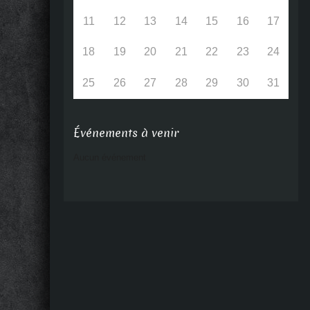
11
12
13
14
15
16
17
18
19
20
21
22
23
24
25
26
27
28
29
30
31
Événements à venir
Aucun événement